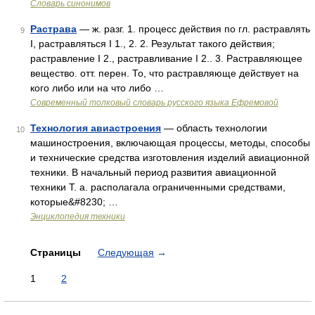
Словарь синонимов
Растрава
— ж. разг. 1. процесс действия по гл. растравлять
9
I, растравляться I 1., 2. 2. Результат такого действия;
растравление I 2., растравливание I 2.. 3. Растравляющее
вещество. отт. перен. То, что растравляюще действует на
кого либо или на что либо …
Современный толковый словарь русского языка Ефремовой
Технология авиастроения
— область технологии
10
машиностроения, включающая процессы, методы, способы
и технические средства изготовления изделий авиационной
техники. В начальный период развития авиационной
техники Т. а. располагала ограниченными средствами,
которые&#8230; …
Энциклопедия техники
Страницы
Следующая
→
1
2